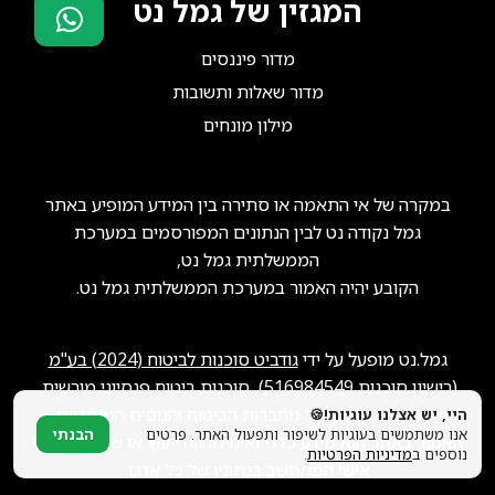
המגזין של גמל נט
מדור פיננסים
סוכני ביטוח?
הצטרפו אלינו!
מדור שאלות ותשובות
מילון מונחים
במקרה של אי התאמה או סתירה בין המידע המופיע באתר
גמל נקודה נט לבין הנתונים המפורסמים במערכת
הממשלתית גמל נט,
הקובע יהיה האמור במערכת הממשלתית גמל נט.
גמל.נט מופעל על ידי
גודביט סוכנות לביטוח (2024) בע"מ
(רישיון סוכנות
516984549
), סוכנות ביטוח פנסיוני מורשית.
ייתכן שנקבל תגמול מחברות הביטוח והגופים המוסדיים.
היי, יש אצלנו עוגיות!🍪
אנו משתמשים בעוגיות לשיפור ותפעול האתר. פרטים
הבנתי
האמור באתר הוא מידע כללי ואינו מהווה ייעוץ או שיווק פנסיוני
נוספים ב
מדיניות הפרטיות
.
אישי המתחשב בנתוניו של כל אדם.