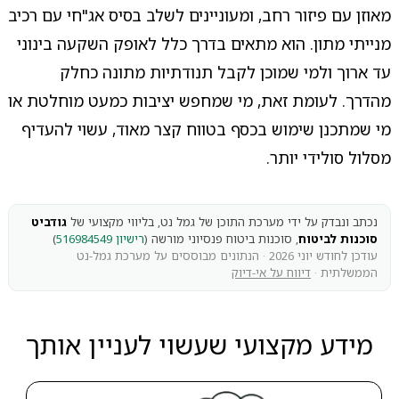
מאוזן עם פיזור רחב, ומעוניינים לשלב בסיס אג"חי עם רכיב
מנייתי מתון. הוא מתאים בדרך כלל לאופק השקעה בינוני
עד ארוך ולמי שמוכן לקבל תנודתיות מתונה כחלק
מהדרך. לעומת זאת, מי שמחפש יציבות כמעט מוחלטת או
מי שמתכנן שימוש בכסף בטווח קצר מאוד, עשוי להעדיף
מסלול סולידי יותר.
נכתב ונבדק על ידי מערכת התוכן של גמל נט, בליווי מקצועי של
גודביט
סוכנות לביטוח
, סוכנות ביטוח פנסיוני מורשה (
רישיון 516984549
)
עודכן לחודש יוני 2026 · הנתונים מבוססים על מערכת גמל-נט
הממשלתית ·
דיווח על אי-דיוק
מידע מקצועי שעשוי לעניין אותך