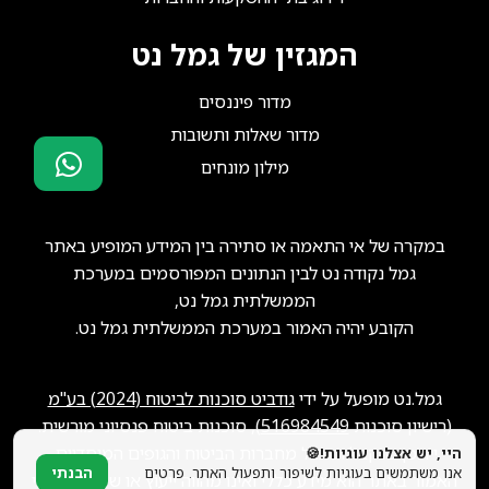
המגזין של גמל נט
מדור פיננסים
מדור שאלות ותשובות
מילון מונחים
סוכני ביטוח?
הצטרפו אלינו!
במקרה של אי התאמה או סתירה בין המידע המופיע באתר
גמל נקודה נט לבין הנתונים המפורסמים במערכת
הממשלתית גמל נט,
הקובע יהיה האמור במערכת הממשלתית גמל נט.
גמל.נט מופעל על ידי
גודביט סוכנות לביטוח (2024) בע"מ
(רישיון סוכנות
516984549
), סוכנות ביטוח פנסיוני מורשית.
ייתכן שנקבל תגמול מחברות הביטוח והגופים המוסדיים.
היי, יש אצלנו עוגיות!🍪
אנו משתמשים בעוגיות לשיפור ותפעול האתר. פרטים
הבנתי
האמור באתר הוא מידע כללי ואינו מהווה ייעוץ או שיווק פנסיוני