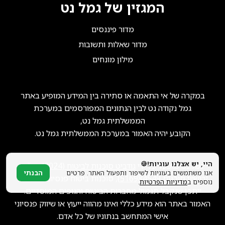
הצטרפו אלינו!
המגזין של גמל נט
מדור פיננסים
מדור שאלות ותשובות
מילון מונחים
במקרה של אי התאמה או סתירה בין המידע המופיע באתר
גמל נקודה נט לבין הנתונים המפורסמים במערכת
הממשלתית גמל נט,
הקובע יהיה האמור במערכת הממשלתית גמל נט.
היי, יש אצלנו עוגיות!🍪
גמל.נט מופעל על ידי
גודביט סוכנות לביטוח (2024) בע"מ
אנו משתמשים בעוגיות לשיפור ותפעול האתר. פרטים
הבנתי
(רישיון סוכנות
516984549
), סוכנות ביטוח פנסיוני מורשית.
נוספים ב
מדיניות הפרטיות
.
ייתכן שנקבל תגמול מחברות הביטוח והגופים המוסדיים.
האמור באתר הוא מידע כללי ואינו מהווה ייעוץ או שיווק פנסיוני
אישי המתחשב בנתוניו של כל אדם.