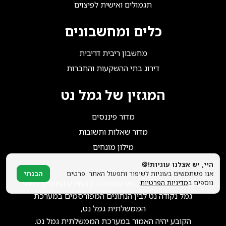
הצטרפו אלינו!
תגמולים ואישית לפיצוים
כלים ומחשבונים
מחשבון ריבית דריבית
דירוג בתי ההשקעות והחברות
המגזין של גמל נט
מדור פיננסים
מדור שאלות ותשובות
מילון מונחים
היי, יש אצלנו עוגיות!🍪
אנו משתמשים בעוגיות לשיפור ותפעול האתר. פרטים
הבנתי
במקרה של אי התאמה או סתירה בין המידע המופיע באתר
נוספים ב
מדיניות הפרטיות
.
גמל נקודה נט לבין הנתונים המפורסמים במערכת
הממשלתית גמל נט,
הקובע יהיה האמור במערכת הממשלתית גמל נט.