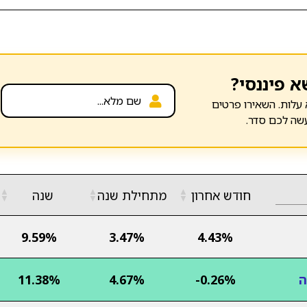
א פיננסי?
עלות. השאירו פרטים
שה לכם סדר.
▲
▲
▲
חודש אחרון
מתחילת שנה
שנה
▼
▼
▼
9.59%
3.47%
4.43%
ה
-0.26%
4.67%
11.38%