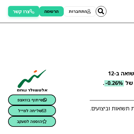
צרו קשר
התחברות
הרשמה
. התשואה ב-12
 של
-0.26%
.
שיתוף בוואצפ
תשואות וביצועים.
שליחה למייל
הוספה למעקב