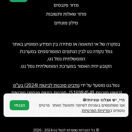
מדור פיננסים
סוכני ביטוח?
הצטרפו אלינו!
מדור שאלות ותשובות
מילון מונחים
במקרה של אי התאמה או סתירה בין המידע המופיע באתר
גמל נקודה נט לבין הנתונים המפורסמים במערכת
הממשלתית גמל נט,
הקובע יהיה האמור במערכת הממשלתית גמל נט.
גמל.נט מופעל על ידי
גודביט סוכנות לביטוח (2024) בע"מ
(רישיון סוכנות
516984549
), סוכנות ביטוח פנסיוני מורשית.
ייתכן שנקבל תגמול מחברות הביטוח והגופים המוסדיים.
היי, יש אצלנו עוגיות!🍪
אנו משתמשים בעוגיות לשיפור ותפעול האתר. פרטים
הבנתי
האמור באתר הוא מידע כללי ואינו מהווה ייעוץ או שיווק פנסיוני
נוספים ב
מדיניות הפרטיות
.
אישי המתחשב בנתוניו של כל אדם.
© כל הזכויות שמורות לגמל.נט 2024 - 2026