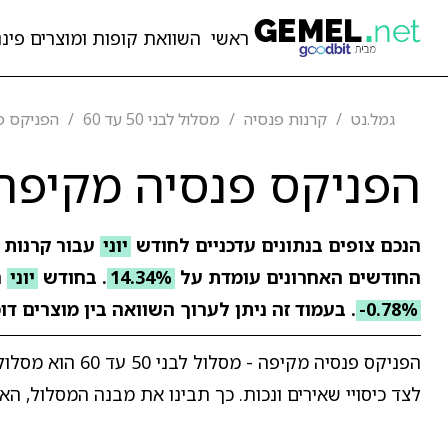
ראשי
השוואת קופות ומוצרים פיננ
גמל.נט
קרנות פנסיה
מסלול לבני 50 עד 60
הפניקס פנסי
הפניקס פנסיה מקיפה - מסל
הנכם צופים בנתונים עדכניים לחודש
יוני
עבור קרנות 
החודשים האחרונים עומדת על
14.34%
. בחודש
יוני
ר
-0.78%
. בעמוד זה ניתן לערוך השוואה בין מוצרים ד
הפניקס פנסיה מק
לצד כיסויי שאירים ונכות. כך תבינו את מבנה המסלול, האי