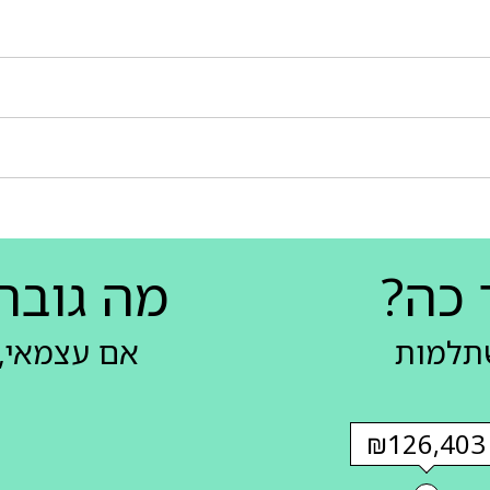
 כה?
מה גובה
שתלמות
אם עצמאי, 
₪126,403