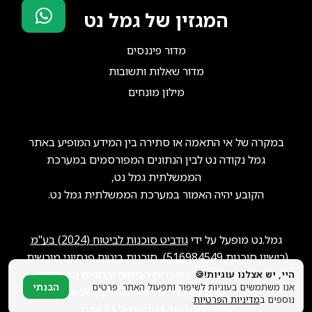
המגזין של גמל נט
סוכני ביטוח?
מדור פיננסים
הצטרפו אלינו!
מדור שאלות ותשובות
מילון מונחים
במקרה של אי התאמה או סתירה בין המידע המופיע באתר
גמל נקודה נט לבין הנתונים המפורסמים במערכת
הממשלתית גמל נט,
הקובע יהיה האמור במערכת הממשלתית גמל נט.
גמל.נט מופעל על ידי
גודביט סוכנות לביטוח (2024) בע"מ
(רישיון סוכנות
516984549
), סוכנות ביטוח פנסיוני מורשית.
ייתכן שנקבל תגמול מחברות הביטוח והגופים המוסדיים.
היי, יש אצלנו עוגיות!🍪
אנו משתמשים בעוגיות לשיפור ותפעול האתר. פרטים
הבנתי
האמור באתר הוא מידע כללי ואינו מהווה ייעוץ או שיווק פנסיוני
נוספים ב
מדיניות הפרטיות
.
אישי המתחשב בנתוניו של כל אדם.