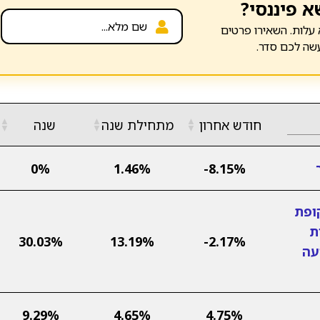
א פיננסי?
עלות. השאירו פרטים
שה לכם סדר.
▲
▲
▲
חודש אחרון
מתחילת שנה
שנה
▼
▼
▼
0%
1.46%
-8.15%
קופת
ת
30.03%
13.19%
-2.17%
עה
9.29%
4.65%
4.75%