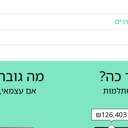
רים
 כה?
מה גובה
שתלמות
אם עצמאי, 
₪126,403