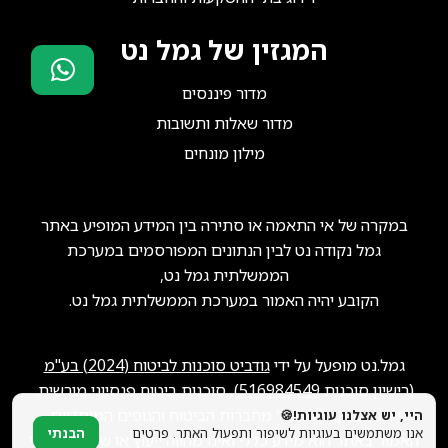
המגזין של גמל נט
מדור פיננסים
סוכני ביטוח?
מדור שאלות ותשובות
הצטרפו אלינו!
מילון מונחים
במקרה של אי התאמה או סתירה בין המידע המופיע באתר
גמל נקודה נט לבין הנתונים המפורסמים במערכת
הממשלתית גמל נט,
הקובע יהיה האמור במערכת הממשלתית גמל נט.
גמל.נט מופעל על ידי
גודביט סוכנות לביטוח (2024) בע"מ
(רישיון סוכנות
516984549
), סוכנות ביטוח פנסיוני מורשית.
ייתכן שנקבל תגמול מחברות הביטוח והגופים המוסדיים.
היי, יש אצלנו עוגיות!🍪
אנו משתמשים בעוגיות לשיפור ותפעול האתר. פרטים
הבנתי
האמור באתר הוא מידע כללי ואינו מהווה ייעוץ או שיווק פנסיוני