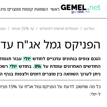
ראשי
השוואת קופות ומוצרים פיננ
גמל.נט
תגמולים ואישית לפיצויים
עד 25% מניות
הפניקס
הפניקס גמל אג"ח עד 15% מניות
הנכם צופים בנתונים עדכניים לחודש
יולי
עבור תגמולי
החודשים האחרונים עומדת על
0%
. בחודש
יולי
רשמ
ניתן לערוך השוואה בין מוצרים דומים ולצפות בגרף ה
כל מה ש
ל-יולי.