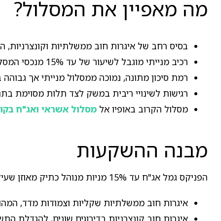
מה מאפיין את המסלול?
בסיס רחב של איגרות חוב ממשלתיות וקונצרניות, ה
רכיב מנייתי מוגבל לשיעור של עד 15% מנכסי המסלול, שנועד להוסיף פוטנציאל צמיחה.
רמת סיכון מתונה, נמוכה ממסלול מנייתי אך גבוהה
רגישות לשינויי ריבית במשק לצד תלות מסוימת בתנו
מסלול הקרוב באופיו אל
מסלול אשראי ואג"ח בקו
מבנה ההשקעות
הפניקס גמל אג"ח עד 15% מניות מנוהל כתיק מאוזן שעיקרו חוב, ולצדו רכיב מנייתי מוגבל המוסיף פוטנציאל תשואה תוך שמירה על פרופיל סיכון מתון.
איגרות חוב ממשלתיות שקליות וצמודות מדד, המהוו
איגרות חוב קונצרניות בדירוגים שונים, להגדלת הת