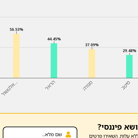
56.53%
44.45%
37.09%
29.48%
מיטב
מנורה
הראל
…
א
ל
ט
ש
ו
ל
ושא פיננסי?
לא עלות. השאירו פרטים