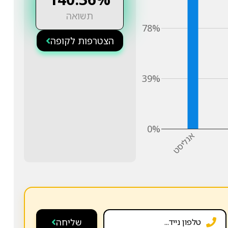
תשואה
78%
הצטרפות לקופה
39%
0%
אנליסט
שליחה