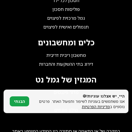
חסכון לכל ילד
הצטרפו אלינו!
פוליסות חסכון
גמל מרכזית לפיצוים
תגמולים ואישית לפיצוים
כלים ומחשבונים
מחשבון ריבית דריבית
דירוג בתי ההשקעות והחברות
המגזין של גמל נט
מדור פיננסים
היי, יש אצלנו עוגיות!🍪
מדור שאלות ותשובות
אנו משתמשים בעוגיות לשיפור ותפעול האתר. פרטים
הבנתי
נוספים ב
מדיניות הפרטיות
.
מילון מונחים
במקרה של אי התאמה או סתירה בין המידע המופיע באתר