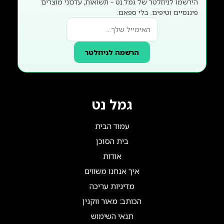
הירשמו לניוזלטר של גמל.נט - תשואות, עדכוני מוצרים
פיננסיים וטיפים. בלי ספאם.
הרשמה לניוזלטר
גמל נט
עמוד הבית
בית הסוכן
אודות
איך אנחנו משווים
מדיניות עריכה
הכותב: מאור ווקנין
תנאי השימוש