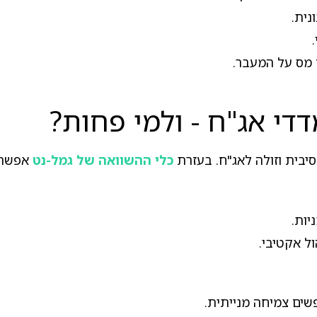
נית.
ם מס על המעבר.
די אג"ח - ולמי פחות?
יבית וזולה לאג"ח. בעזרת
כלי ההשוואה של גמל-נט
אפשר ל
יות.
ל אקטיבי.
ים צמיחה מנייתית.