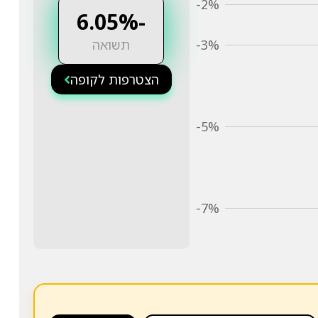
-2%
-6.05%
תשואה
-3%
הצטרפות לקופה
-5%
-7%