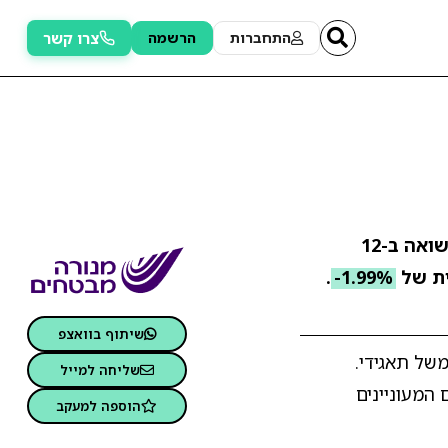
צרו קשר
התחברות
הרשמה
. התשואה ב-12
ת של
-1.99%
.
שיתוף בוואצפ
רתית וממשל תאגידי.
שליחה למייל
המעוניינים
הוספה למעקב