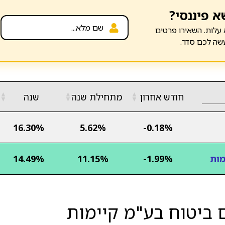
א פיננסי?
עלות. השאירו פרטים
שה לכם סדר.
▲
▲
▲
חודש אחרון
מתחילת שנה
שנה
▼
▼
▼
16.30%
5.62%
-0.18%
מות
-1.99%
11.15%
14.49%
 ביטוח בע"מ קיימות