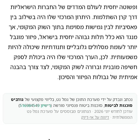
ופשוטה יחסית לעולם המדדים של החברות הישראליות
דרך קרן השתלמות. היתרון המרכזי שלו היה בשילוב בין
פאסיביות לבין גמישות מסוימת בתוך השוק המקומי, אך
מנגד הוא כלל תלות גבוהה יחסית בישראל, פיזור מוגבל
יותר לעומת מסלולים גלובליים ותנודתיות שיכולה להיות
משמעותית. לכן, הערך המרכזי שלו היה ביכולת לספק
חשיפה מובנית וברורה לשוק המקומי, לצד צורך בהבנה
אמיתית של גבולות הפיזור והסיכון.
נכתב ונבדק על ידי מערכת התוכן של גמל נט, בליווי מקצועי של
גודביט
סוכנות לביטוח
, סוכנות ביטוח פנסיוני מורשה (
רישיון 516984549
)
עודכן לחודש יוני 2026 · הנתונים מבוססים על מערכת גמל-נט
הממשלתית ·
דיווח על אי-דיוק