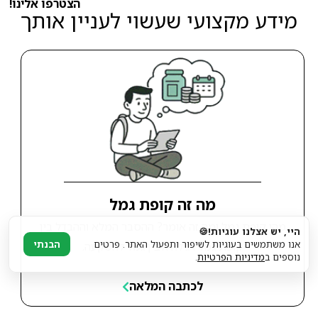
הצטרפו אלינו!
מידע מקצועי שעשוי לעניין אותך
מה זה קופת גמל
מהי קופת גמל ומה זה אומר? ההסבר המלא וההבדל בין
היי, יש אצלנו עוגיות!🍪
אנו משתמשים בעוגיות לשיפור ותפעול האתר. פרטים
הבנתי
קופת גמל רגילה ולבין גמל להשקעה.
נוספים ב
מדיניות הפרטיות
.
לכתבה המלאה