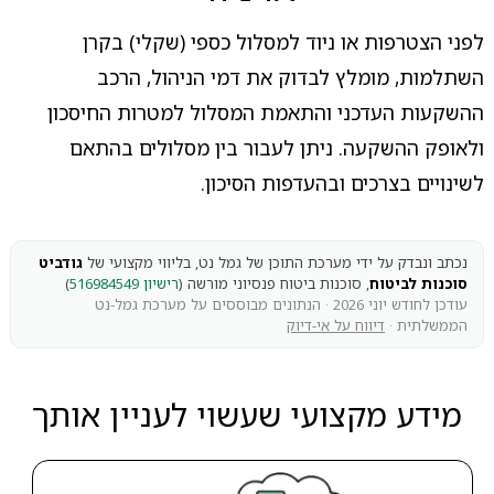
לפני הצטרפות או ניוד למסלול כספי (שקלי) בקרן
השתלמות, מומלץ לבדוק את דמי הניהול, הרכב
ההשקעות העדכני והתאמת המסלול למטרות החיסכון
ולאופק ההשקעה. ניתן לעבור בין מסלולים בהתאם
לשינויים בצרכים ובהעדפות הסיכון.
נכתב ונבדק על ידי מערכת התוכן של גמל נט, בליווי מקצועי של
גודביט
סוכנות לביטוח
, סוכנות ביטוח פנסיוני מורשה (
רישיון 516984549
)
עודכן לחודש יוני 2026 · הנתונים מבוססים על מערכת גמל-נט
הממשלתית ·
דיווח על אי-דיוק
מידע מקצועי שעשוי לעניין אותך