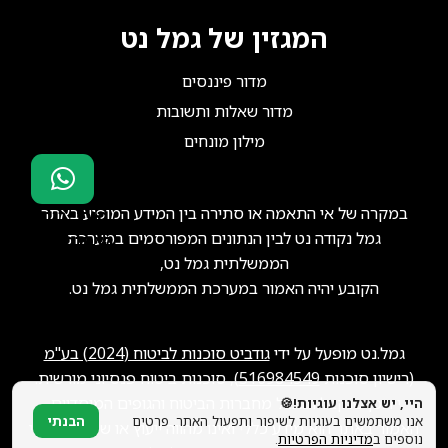
המגזין של גמל נט
מדור פיננסים
מדור שאלות ותשובות
מילון מונחים
במקרה של אי התאמה או סתירה בין המידע המופיע באתר
סוכני ביטוח?
גמל נקודה נט לבין הנתונים המפורסמים במערכת
הצטרפו אלינו!
הממשלתית גמל נט,
הקובע יהיה האמור במערכת הממשלתית גמל נט.
גמל.נט מופעל על ידי
גודביט סוכנות לביטוח (2024) בע"מ
(רישיון סוכנות
516984549
), סוכנות ביטוח פנסיוני מורשית.
ייתכן שנקבל תגמול מחברות הביטוח והגופים המוסדיים.
היי, יש אצלנו עוגיות!🍪
אנו משתמשים בעוגיות לשיפור ותפעול האתר. פרטים
הבנתי
האמור באתר הוא מידע כללי ואינו מהווה ייעוץ או שיווק פנסיוני
נוספים ב
מדיניות הפרטיות
.