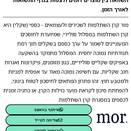
השוואה בין מוצרים דומים ולצפות בגרף התשואות
לאורך הזמן.
מור קרן השתלמות לשכירים ולעצמאים - כספי (שקלי) היא
קרן השתלמות במסלול סולידי, שמיועדת לחוסכים
המעוניינים לשמור על ערך כספם בשקלים תוך רמת
תנודתיות נמוכה יחסית. המסלול מתמקד בהשקעה
באפיקים שקליים סולידיים, כגון מזומנים, פיקדונות ואגרות
חוב שקליות, עם חשיפה נמוכה מאוד עד אפסית למניות
ולמטבע חוץ. זהו פתרון המתאים לחיסכון לטווח בינוני,
להפחתת סיכון לקראת מועד נזילות הקרן, או כחניה זמנית
לכספים במסגרת קרן השתלמות.
שיתוף בוואצפ
שליחה למייל
הוספה למעקב