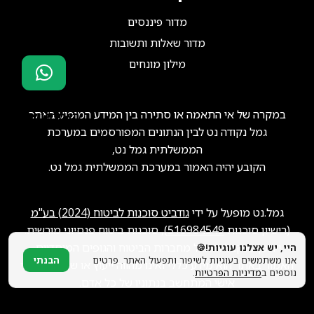
מדור פיננסים
מדור שאלות ותשובות
מילון מונחים
סוכני ביטוח?
במקרה של אי התאמה או סתירה בין המידע המופיע באתר
הצטרפו אלינו!
גמל נקודה נט לבין הנתונים המפורסמים במערכת
הממשלתית גמל נט,
הקובע יהיה האמור במערכת הממשלתית גמל נט.
גמל.נט מופעל על ידי
גודביט סוכנות לביטוח (2024) בע"מ
(רישיון סוכנות
516984549
), סוכנות ביטוח פנסיוני מורשית.
ייתכן שנקבל תגמול מחברות הביטוח והגופים המוסדיים.
היי, יש אצלנו עוגיות!🍪
אנו משתמשים בעוגיות לשיפור ותפעול האתר. פרטים
הבנתי
האמור באתר הוא מידע כללי ואינו מהווה ייעוץ או שיווק פנסיוני
נוספים ב
מדיניות הפרטיות
.
אישי המתחשב בנתוניו של כל אדם.