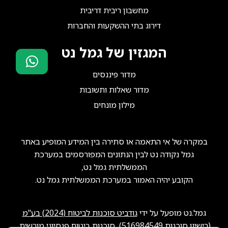
מחשבון ריבית דריבית
דירוג בתי ההשקעות והחברות
המגזין של גמל נט
מדור פיננסים
סוכני ביטוח?
מדור שאלות ותשובות
הצטרפו אלינו!
מילון מונחים
במקרה של אי התאמה או סתירה בין המידע המופיע באתר
גמל נקודה נט לבין הנתונים המפורסמים במערכת
הממשלתית גמל נט,
הקובע יהיה האמור במערכת הממשלתית גמל נט.
גמל.נט מופעל על ידי
גודביט סוכנות לביטוח (2024) בע"מ
(רישיון סוכנות
516984549
), סוכנות ביטוח פנסיוני מורשית.