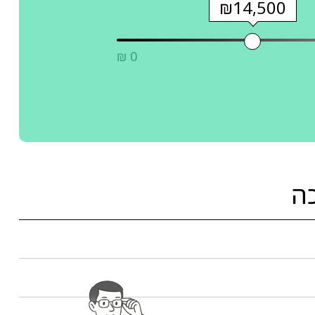
₪14,500
₪ 0
ה