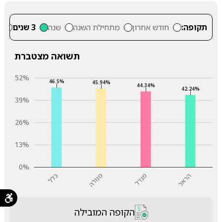
תקופה:
חודש אחרון
מתחילת השנה
שנה
3 שנים
5
תשואה מצטברת
52%
46.5%
45.94%
44.34%
42.24%
39%
26%
13%
0%
הראל
מגדל
מנורה
כלל
הקופה המובילה