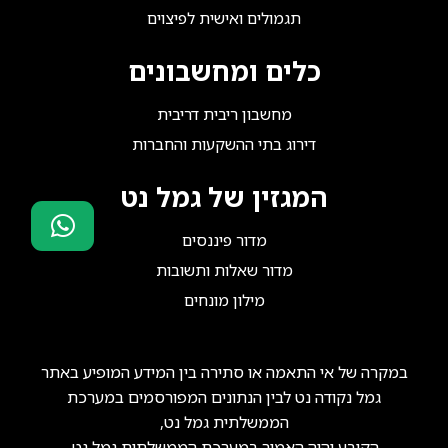
תגמולים ואישית לפיצוים
כלים ומחשבונים
מחשבון ריבית דריבית
דירוג בתי ההשקעות והחברות
המגזין של גמל נט
מדור פיננסים
סוכני ביטוח?
מדור שאלות ותשובות
הצטרפו אלינו!
מילון מונחים
במקרה של אי התאמה או סתירה בין המידע המופיע באתר
גמל נקודה נט לבין הנתונים המפורסמים במערכת
הממשלתית גמל נט,
הקובע יהיה האמור במערכת הממשלתית גמל נט.