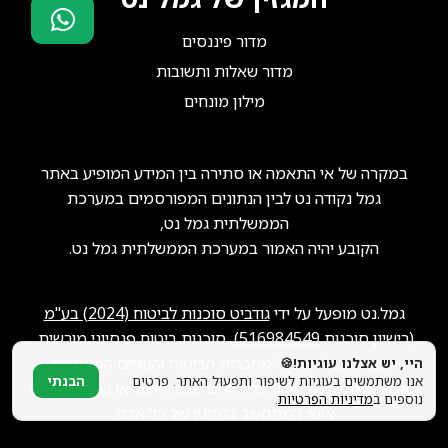
מדור פיננסים
סוכני ביטוח?
מדור שאלות ותשובות
הצטרפו אלינו!
מילון מונחים
במקרה של אי התאמה או סתירה בין המידע המופיע באתר
גמל נקודה נט לבין הנתונים המפורסמים במערכת
הממשלתית גמל נט,
הקובע יהיה האמור במערכת הממשלתית גמל נט.
גמל.נט מופעל על ידי
גודביט סוכנות לביטוח (2024) בע"מ
(רישיון סוכנות
516984549
), סוכנות ביטוח פנסיוני מורשית.
ייתכן שנקבל תגמול מחברות הביטוח והגופים המוסדיים.
היי, יש אצלנו עוגיות!🍪
אנו משתמשים בעוגיות לשיפור ותפעול האתר. פרטים
הבנתי
האמור באתר הוא מידע כללי ואינו מהווה ייעוץ או שיווק פנסיוני
נוספים ב
מדיניות הפרטיות
.
אישי המתחשב בנתוניו של כל אדם.