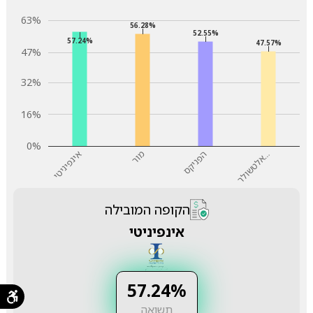
63%
56.28%
52.55%
57.24%
47.57%
47%
32%
16%
0%
…
הפניקס
מור
אינפיניטי
א
ל
ט
ש
ו
ל
ר
הקופה המובילה
אינפיניטי
57.24%
תשואה