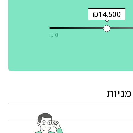
₪14,500
₪ 0
מניות