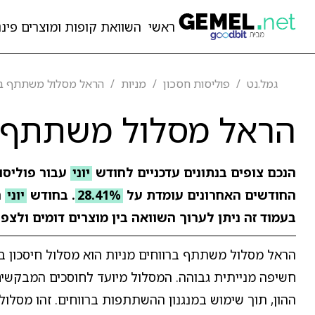
ראשי
השוואת קופות ומוצרים פיננ
גמל.נט
פוליסות חסכון
מניות
הראל מסלול משתתף ברו
הראל מסלול משתתף ב
הנכם צופים בנתונים עדכניים לחודש
יוני
עבור פוליסו
החודשים האחרונים עומדת על
28.41%
. בחודש
יוני
ר
בעמוד זה ניתן לערוך השוואה בין מוצרים דומים ולצפ
הראל מסלול משתתף ברווחים מניות הוא מסלול חיסכון
חשיפה מנייתית גבוהה. המסלול מיועד לחוסכים המבקשי
ההון, תוך שימוש במנגנון ההשתתפות ברווחים. זהו מסלול