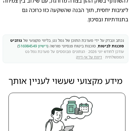
להשתתף בשוק ההון בצורה מדורגת, עם שילוב בין צמיחה
ליציבות יחסית, תוך הבנה שהשקעה כזו כרוכה גם
בתנודתיות ובסיכון.
נכתב ונבדק על ידי מערכת התוכן של גמל נט, בליווי מקצועי של
גודביט
סוכנות לביטוח
, סוכנות ביטוח פנסיוני מורשה (
רישיון 516984549
)
עודכן לחודש יוני 2026 · הנתונים מבוססים על מערכת גמל-נט
הממשלתית ·
דיווח על אי-דיוק
מידע מקצועי שעשוי לעניין אותך