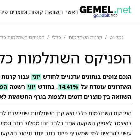
ראשי
השוואת קופות ומוצרים פיננ
גמל.נט
קרנות השתלמות
כללי
הפניקס השתלמות כלל
הפניקס השתלמות כלל
הנכם צופים בנתונים עדכניים לחודש
יוני
עבור קרנות
האחרונים עומדת על
14.41%
. בחודש
יוני
רשמה
הפנ
השוואה בין מוצרים דומים ולצפות בגרף התשואות לאו
הפניקס השתלמות כללי היא קרן השתלמות שמיועדת לחוסכי
להיצמד לאפיק השקעה אחד בלבד. זהו מסלול רחב וגמיש, ש
עשוי להתאים למי שמעדיף פיזור רחב יותר וניהול השקעו