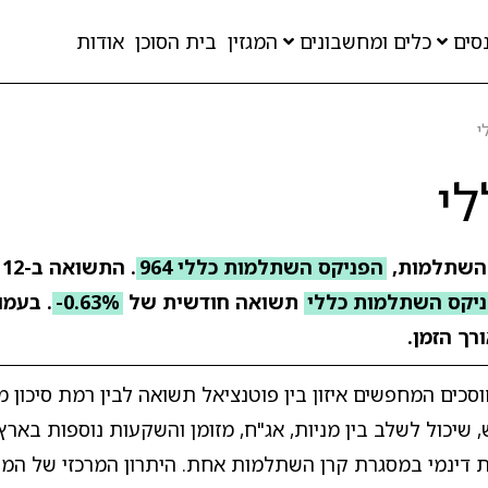
סים
כלים ומחשבונים
המגזין
בית הסוכן
אודות
י
י
 השתלמות,
הפניקס השתלמות כללי 964
.
יקס השתלמות כללי
תשואה חודשית של
-0.63%
. בעמו
רך הזמן.
ם המחפשים איזון בין פוטנציאל תשואה לבין רמת סיכון מת
יכול לשלב בין מניות, אג"ח, מזומן והשקעות נוספות בארץ ו
ת דינמי במסגרת קרן השתלמות אחת. היתרון המרכזי של המס