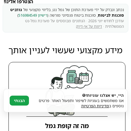
הצטרפו אלינו!
נכתב ונבדק על ידי מערכת התוכן של גמל נט, בליווי מקצועי של
גודביט
סוכנות לביטוח
, סוכנות ביטוח פנסיוני מורשה (
רישיון 516984549
)
עודכן לחודש יוני 2026 · הנתונים מבוססים על מערכת גמל-נט
הממשלתית ·
דיווח על אי-דיוק
מידע מקצועי שעשוי לעניין אותך
היי, יש אצלנו עוגיות!🍪
אנו משתמשים בעוגיות לשיפור ותפעול האתר. פרטים
הבנתי
נוספים ב
מדיניות הפרטיות
.
מה זה קופת גמל