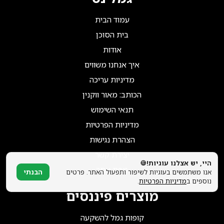
הצטרפו אלינו!
עמוד הבית
בית הסוכן
אודות
איך אנחנו משווים
מדיניות עריכה
הכותב: מאור ווקנין
תנאי השימוש
מדיניות הפרטיות
הצהרת נגישות
יצירת קשר
היי, יש אצלנו עוגיות!🍪
מפת אתר
אנו משתמשים בעוגיות לשיפור ותפעול האתר. פרטים
הבנתי
נוספים ב
מדיניות הפרטיות
.
מוצרים פיננסים
קופות גמל להשקעה