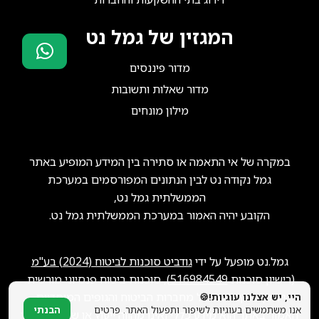
המגזין של גמל נט
מדור פיננסים
סוכני ביטוח?
מדור שאלות ותשובות
הצטרפו אלינו!
מילון מונחים
במקרה של אי התאמה או סתירה בין המידע המופיע באתר
גמל נקודה נט לבין הנתונים המפורסמים במערכת
הממשלתית גמל נט,
הקובע יהיה האמור במערכת הממשלתית גמל נט.
גמל.נט מופעל על ידי
גודביט סוכנות לביטוח (2024) בע"מ
(רישיון סוכנות
516984549
), סוכנות ביטוח פנסיוני מורשית.
ייתכן שנקבל תגמול מחברות הביטוח והגופים המוסדיים.
היי, יש אצלנו עוגיות!🍪
אנו משתמשים בעוגיות לשיפור ותפעול האתר. פרטים
הבנתי
האמור באתר הוא מידע כללי ואינו מהווה ייעוץ או שיווק פנסיוני