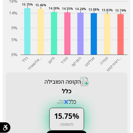
18%
15.75%
15.46%
14.38%
14.35%
14.24%
13.98%
13.83%
13.74%
14%
9%
5%
0%
…
מנורה
אנליסט
הפניקס
מגדל
מיטב
…
כלל
ר
ע
ו
ת
ק
ו
פ
ו
א
ל
ט
ש
ו
ל
ר
הקופה המובילה
כלל
15.75%
תשואה