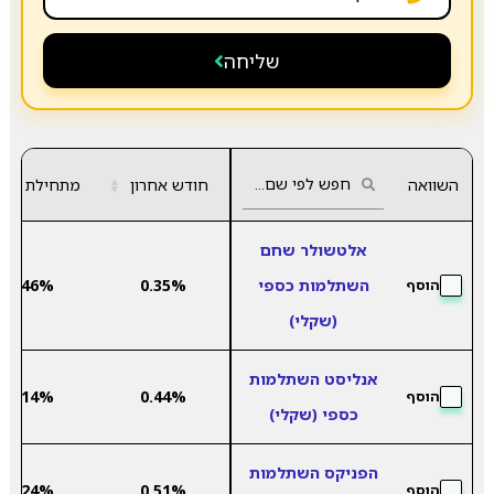
שליחה
השוואה
חודש אחרון
▲
מתחילת שנה
▼
אלטשולר שחם
השתלמות כספי
0.35%
2.46%
הוסף
(שקלי)
אנליסט השתלמות
2.14%
0.44%
הוסף
כספי (שקלי)
הפניקס השתלמות
2.24%
0.51%
הוסף