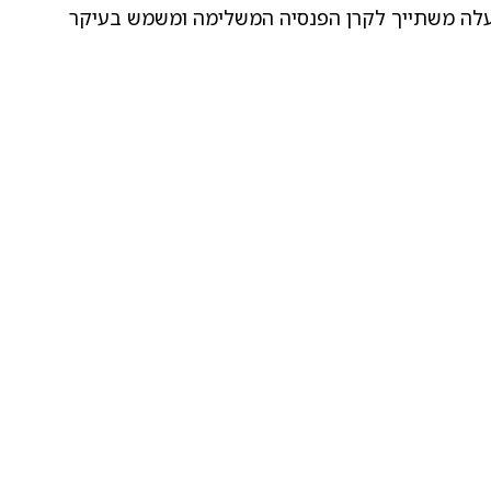
י דומיננטי, במטרה להגן על החיסכון שכבר נצבר ולצמצם את התנודתיות. מגדל מקפת משלימה לבני 60 ומעלה משתייך לקרן הפנסיה המשלימה ומשמש בעיקר