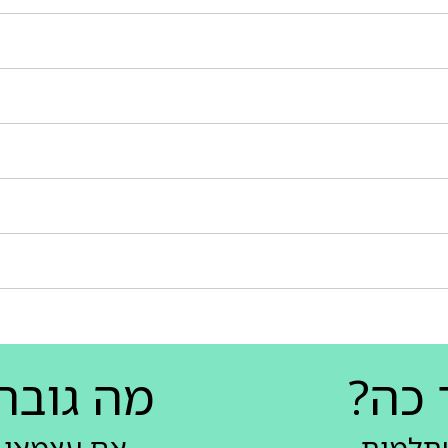
 כה?
מה גובה