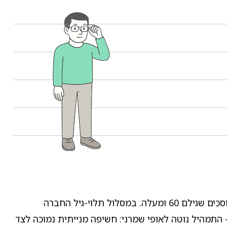
מגדל מקפת משלימה לבני 60 ומעלה הוא מסלול השקעה תלוי-גיל בתוך קרן הפנסיה המשלימה של מגדל, המיועד לחוסכים שגילם 60 ומעלה. במסלול תלוי-גיל החברה
 התמהיל נוטה לאופי שמרני: חשיפה מנייתית נמוכה לצד