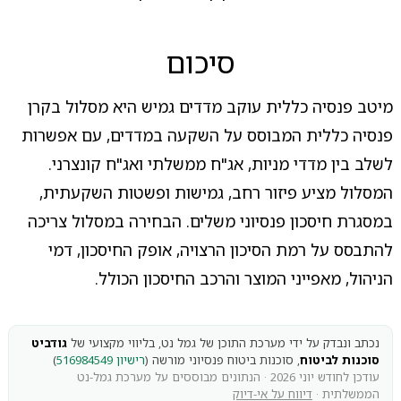
סיכום
מיטב פנסיה כללית עוקב מדדים גמיש היא מסלול בקרן
פנסיה כללית המבוסס על השקעה במדדים, עם אפשרות
לשלב בין מדדי מניות, אג"ח ממשלתי ואג"ח קונצרני.
המסלול מציע פיזור רחב, גמישות ופשטות השקעתית,
במסגרת חיסכון פנסיוני משלים. הבחירה במסלול צריכה
להתבסס על רמת הסיכון הרצויה, אופק החיסכון, דמי
הניהול, מאפייני המוצר והרכב החיסכון הכולל.
נכתב ונבדק על ידי מערכת התוכן של גמל נט, בליווי מקצועי של
גודביט
סוכנות לביטוח
, סוכנות ביטוח פנסיוני מורשה (
רישיון 516984549
)
עודכן לחודש יוני 2026 · הנתונים מבוססים על מערכת גמל-נט
הממשלתית ·
דיווח על אי-דיוק