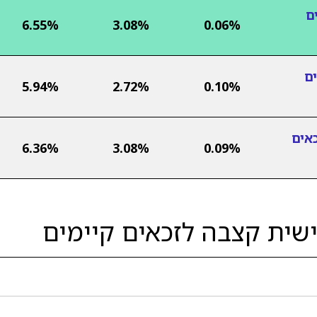
ם
6.55%
3.08%
0.06%
ם
5.94%
2.72%
0.10%
אים
6.36%
3.08%
0.09%
שית קצבה לזכאים קיימים