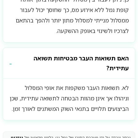
קופת גמל ללא אירוע מס, כך שחוסך יכול לעבור
ממסלול מנייתי למסלול מתון יותר ולהפך בהתאם
לצרכיו ולשינוי באופק ההשקעה.
האם תשואות העבר מבטיחות תשואה
עתידית?
לא. תשואות העבר משקפות את אופי המסלול
וניהולו אך אינן מהוות הבטחה לתשואה עתידית, שכן
הביצועים תלויים בתנאי השוק המשתנים לאורך זמן.
נכתב ונבדק על ידי מערכת התוכן של גמל נט, בליווי מקצועי של
גודביט