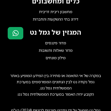
כלים ומחשבונים
מחשבון ריבית דריבית
דירוג בתי ההשקעות והחברות
המגזין של גמל נט
סוכני ביטוח?
מדור פיננסים
הצטרפו אלינו!
מדור שאלות ותשובות
מילון מונחים
במקרה של אי התאמה או סתירה בין המידע המופיע באתר
גמל נקודה נט לבין הנתונים המפורסמים במערכת
הממשלתית גמל נט,
הקובע יהיה האמור במערכת הממשלתית גמל נט.
גמל.נט מופעל על ידי
גודביט סוכנות לביטוח (2024) בע"מ