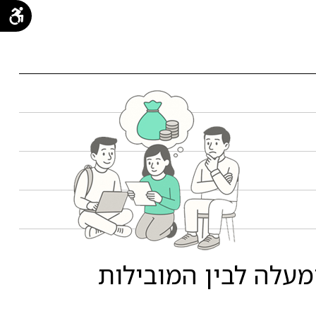
את תשואות הפניקס - מסלול השקעה פאסיבי לבני 60 ומעלה לבין המובילות