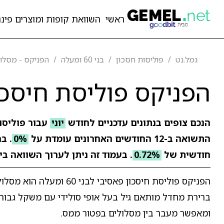
ראשי
השוואת קופות ומוצרים פיננ
גמל.נט
פוליסות חסכון
בני 60 ומעלה
הפניקס - מסלול הש
הפניקס פוליסת חיסכון פאסי
הנכם צופים בנתונים עדכניים לחודש
יוני
עבור פוליסו
התשואה ב-12 החודשים האחרונים עומדת על
0%
. ב
חודשית של
0.72%
. בעמוד זה ניתן לערוך השוואה בי
הפניקס פוליסת חיסכון פא
ברירת מחדל מותאם גיל בעל אופי סולידי עם משקל גבוה לר
ומאפשר מעבר בין מסלולים בפטור ממס.