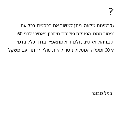
על זמינות מלאה. ניתן למשוך את הכספים בכל עת
ולשלם מס רווחי הון על הרווח בלבד, אין תקרת הפקדה שנתית, וקיימים מסלולי השקעה מגוונים שניתן לעבור ביניהם בפטור ממס. הפניקס פוליסת חיסכון פאסיבי לבני 60
ניהול אקטיבי, ולכן הוא מתאפיין בדרך כלל בדמי
ניהול נמוכים יותר. בנוסף מדובר במודל ברירת מחדל מותאם גיל, שבו תמהיל הנכסים מתעדכן לפי קבוצת הגיל - ובגילאי 60 ומעלה המסלול נוטה להיות סולידי יותר, עם משקל
גיל מבוגר.