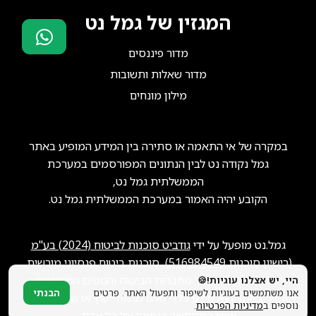
המגזין של גמל נט
מדור פיננסים
סוכני ביטוח?
מדור שאלות ותשובות
הצטרפו אלינו!
מילון מונחים
במקרה של אי התאמה או סתירה בין המידע המופיע באתר
גמל נקודה נט לבין הנתונים המפורסמים במערכת
הממשלתית גמל נט,
הקובע יהיה האמור במערכת הממשלתית גמל נט.
גמל.נט מופעל על ידי
גודביט סוכנות לביטוח (2024) בע"מ
(רישיון סוכנות
516984549
), סוכנות ביטוח פנסיוני מורשית.
ייתכן שנקבל תגמול מחברות הביטוח והגופים המוסדיים.
היי, יש אצלנו עוגיות!🍪
אנו משתמשים בעוגיות לשיפור ותפעול האתר. פרטים
הבנתי
האמור באתר הוא מידע כללי ואינו מהווה ייעוץ או שיווק פנסיוני
נוספים ב
מדיניות הפרטיות
.
אישי המתחשב בנתוניו של כל אדם.