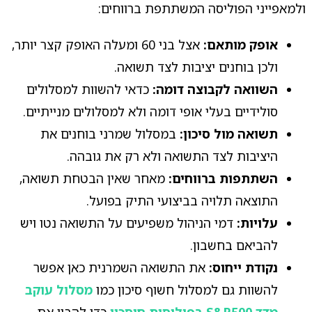
ולמאפייני הפוליסה המשתתפת ברווחים:
אופק מותאם:
אצל בני 60 ומעלה האופק קצר יותר,
ולכן בוחנים יציבות לצד תשואה.
השוואה לקבוצה דומה:
כדאי להשוות למסלולים
סולידיים בעלי אופי דומה ולא למסלולים מנייתיים.
תשואה מול סיכון:
במסלול שמרני בוחנים את
היציבות לצד התשואה ולא רק את גובהה.
השתתפות ברווחים:
מאחר שאין הבטחת תשואה,
התוצאה תלויה בביצועי התיק בפועל.
עלויות:
דמי הניהול משפיעים על התשואה נטו ויש
להביאם בחשבון.
נקודת ייחוס:
את התשואה השמרנית כאן אפשר
להשוות גם למסלול חשוף סיכון כמו
מסלול עוקב
מדד S&P500 בפוליסות חיסכון
כדי להבין את