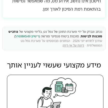
חיסכון אינו נחשב אירוע מס, מה שמאפשר גמישות
בהתאמת רמת הסיכון לאורך זמן.
נכתב ונבדק על ידי מערכת התוכן של גמל נט, בליווי מקצועי של
גודביט
סוכנות לביטוח
, סוכנות ביטוח פנסיוני מורשה (
רישיון 516984549
)
עודכן לחודש יוני 2026 · הנתונים מבוססים על מערכת גמל-נט
הממשלתית ·
דיווח על אי-דיוק
מידע מקצועי שעשוי לעניין אותך