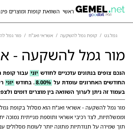
ראשי
השוואת קופות ומוצרים פיננ
גמל.נט
קופת גמל להשקעה
אשראי ואג"ח
מור גמל לה
מור גמל להשקעה - אש
הנכם צופים בנתונים עדכניים לחודש
יוני
עבור קופת 
החודשים האחרונים עומדת על
8.00%
. בחודש
יוני
רש
בעמוד זה ניתן לערוך השוואה בין מוצרים דומים ולצפ
מור גמל להשקעה - אשראי ואג"ח הוא מסלול בקופת גמל
וממשלתיות, לצד רכיבי אשראי ותוספת מנייתית נמוכה יח
תוך שמירה על תנודתיות מתונה יותר לעומת מסלולים עם