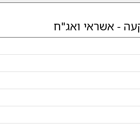
עה - אשראי ואג"ח