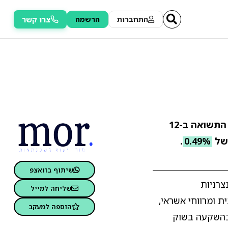
צרו קשר
התחברות
הרשמה
. התשואה ב-12
של
0.49%
.
שיתוף בוואצפ
צרניות
שליחה למייל
 ומרווחי אשראי,
הוספה למעקב
 בהשקעה בשוק