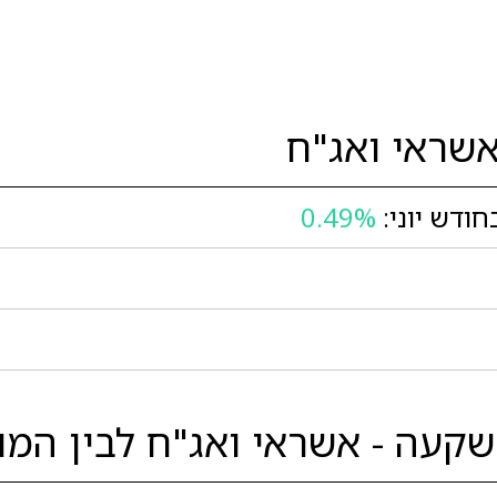
שראי ואג"ח
ודש יוני:
0.49%
קעה - אשראי ואג"ח לבין המוב