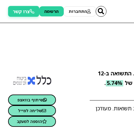
צרו קשר
התחברות
הרשמה
. התשואה ב-12
 של
5.74%
.
שיתוף בוואצפ
 תשואות. מעודכן
שליחה למייל
הוספה למעקב