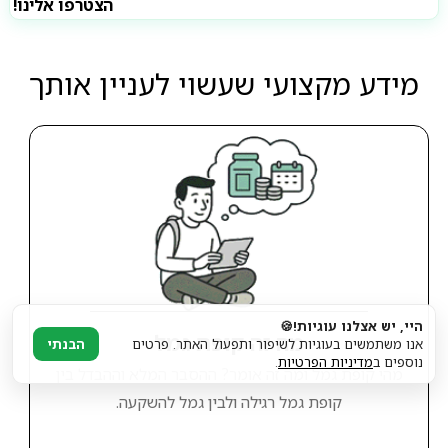
הצטרפו אלינו!
מידע מקצועי שעשוי לעניין אותך
היי, יש אצלנו עוגיות!🍪
מה זה קופת גמל
אנו משתמשים בעוגיות לשיפור ותפעול האתר. פרטים
הבנתי
נוספים ב
מדיניות הפרטיות
.
מהי קופת גמל ומה זה אומר? ההסבר המלא וההבדל בין
קופת גמל רגילה ולבין גמל להשקעה.