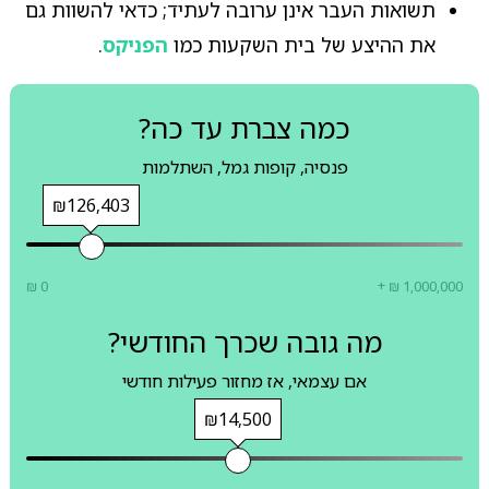
תשואות העבר אינן ערובה לעתיד; כדאי להשוות גם
את ההיצע של בית השקעות כמו
הפניקס
.
כמה צברת עד כה?
פנסיה, קופות גמל, השתלמות
₪126,403
₪ 0
+ ₪ 1,000,000
מה גובה שכרך החודשי?
אם עצמאי, אז מחזור פעילות חודשי
₪14,500