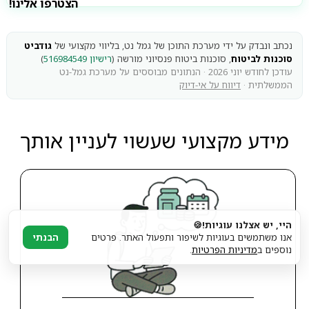
הצטרפו אלינו!
נכתב ונבדק על ידי מערכת התוכן של גמל נט, בליווי מקצועי של
גודביט
סוכנות לביטוח
, סוכנות ביטוח פנסיוני מורשה (
רישיון 516984549
)
עודכן לחודש יוני 2026 · הנתונים מבוססים על מערכת גמל-נט
הממשלתית ·
דיווח על אי-דיוק
מידע מקצועי שעשוי לעניין אותך
היי, יש אצלנו עוגיות!🍪
אנו משתמשים בעוגיות לשיפור ותפעול האתר. פרטים
הבנתי
נוספים ב
מדיניות הפרטיות
.