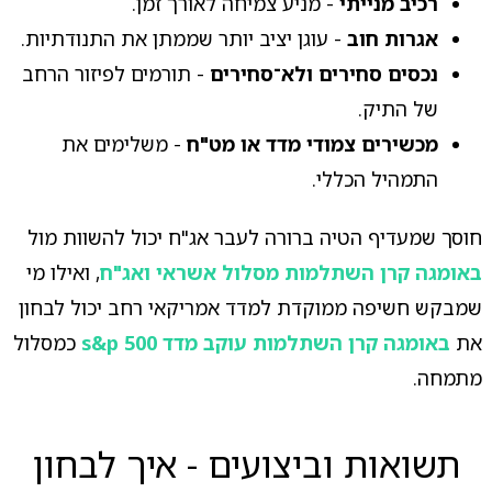
רכיב מנייתי
- מניע צמיחה לאורך זמן.
אגרות חוב
- עוגן יציב יותר שממתן את התנודתיות.
נכסים סחירים ולא־סחירים
- תורמים לפיזור הרחב
של התיק.
מכשירים צמודי מדד או מט"ח
- משלימים את
התמהיל הכללי.
חוסך שמעדיף הטיה ברורה לעבר אג"ח יכול להשוות מול
באומגה קרן השתלמות מסלול אשראי ואג"ח
, ואילו מי
שמבקש חשיפה ממוקדת למדד אמריקאי רחב יכול לבחון
את
באומגה קרן השתלמות עוקב מדד s&p 500
כמסלול
מתמחה.
תשואות וביצועים - איך לבחון