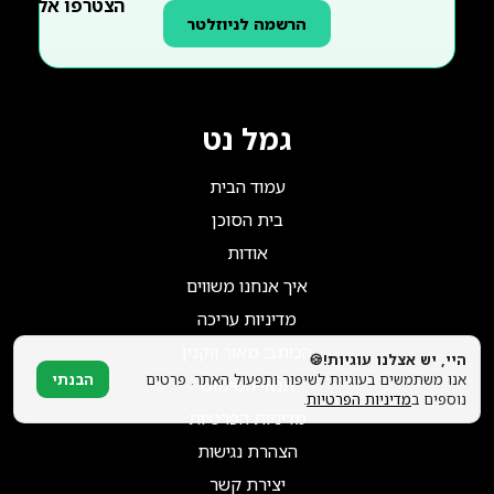
הצטרפו אלינו!
הרשמה לניוזלטר
גמל נט
עמוד הבית
בית הסוכן
אודות
איך אנחנו משווים
מדיניות עריכה
הכותב: מאור ווקנין
היי, יש אצלנו עוגיות!🍪
אנו משתמשים בעוגיות לשיפור ותפעול האתר. פרטים
הבנתי
תנאי השימוש
נוספים ב
מדיניות הפרטיות
.
מדיניות הפרטיות
הצהרת נגישות
יצירת קשר