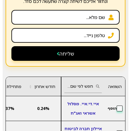
ונחזור אליכם לשיחה קצרה שתעשה לכם סדר.
שליחה
השוואה
חודש אחרון
▲
מתחילת שנה
▼
איי.די.איי. מסלול
2.37%
0.24%
הוסף
אשראי ואג"ח
איילון חברה לביטוח