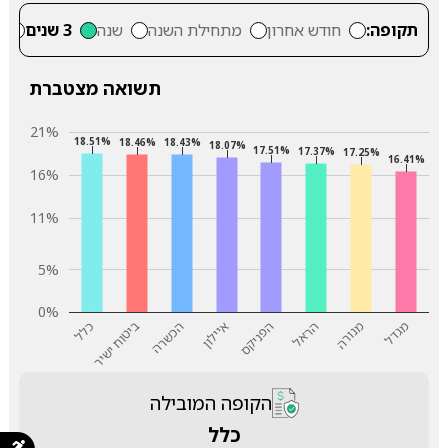
תקופה:
חודש אחרון
מתחילת השנה
שנה
3 שנים
5
תשואה מצטברת
21%
18.51%
18.46%
18.43%
18.07%
17.51%
17.37%
17.25%
16.41%
16%
11%
5%
0%
מגדל
מנורה
הראל
הפניקס
איילון
הכשרה
ביטוח ישיר
כלל
הקופה המובילה
כלל