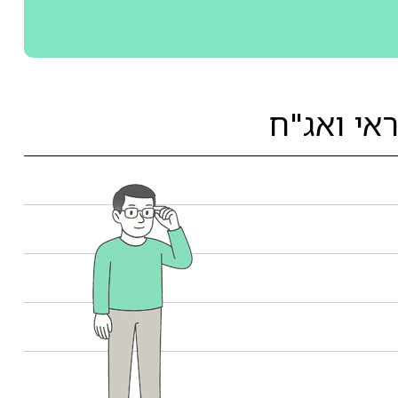
אי ואג"ח