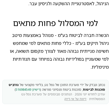
הניהול, לאסטרטגיית ההשקעה ולניסיון עבר.
למי המסלול פחות מתאים
הכשרה חברה לביטוח בע"מ - מנוהל באמצעות מיטב
ניהול תיקים בע"מ - כללי פחות מתאים למי שמחפש
חשיפה מנייתית גבוהה מאוד לצורך מקסום תשואה, או
למי שמעוניין בסולידיות גבוהה במיוחד עם תנודתיות
מינימלית.
נכתב ונבדק על ידי מערכת התוכן של גמל נט, בליווי מקצועי של
גודביט
סוכנות לביטוח
, סוכנות ביטוח פנסיוני מורשה (
רישיון 516984549
)
עודכן לחודש יוני 2026 · הנתונים מבוססים על מערכת גמל-נט
הממשלתית ·
דיווח על אי-דיוק