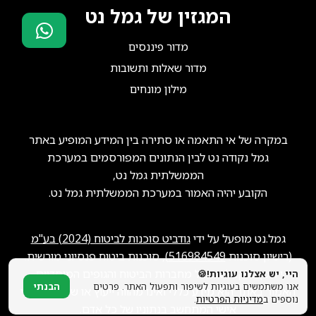
המגזין של גמל נט
מדור פיננסים
סוכני ביטוח?
מדור שאלות ותשובות
הצטרפו אלינו!
מילון מונחים
במקרה של אי התאמה או סתירה בין המידע המופיע באתר
גמל נקודה נט לבין הנתונים המפורסמים במערכת
הממשלתית גמל נט,
הקובע יהיה האמור במערכת הממשלתית גמל נט.
גמל.נט מופעל על ידי
גודביט סוכנות לביטוח (2024) בע"מ
(רישיון סוכנות
516984549
), סוכנות ביטוח פנסיוני מורשית.
ייתכן שנקבל תגמול מחברות הביטוח והגופים המוסדיים.
היי, יש אצלנו עוגיות!🍪
אנו משתמשים בעוגיות לשיפור ותפעול האתר. פרטים
הבנתי
האמור באתר הוא מידע כללי ואינו מהווה ייעוץ או שיווק פנסיוני
נוספים ב
מדיניות הפרטיות
.
אישי המתחשב בנתוניו של כל אדם.