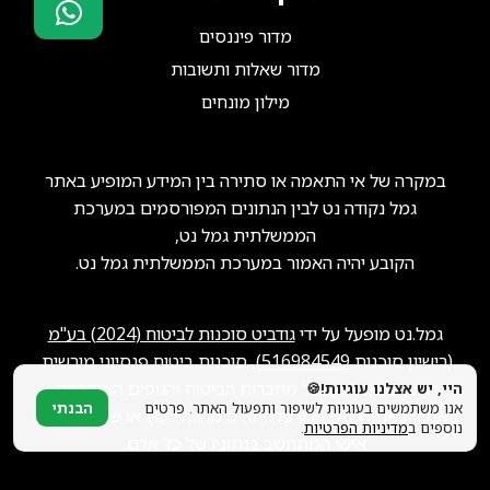
מדור פיננסים
סוכני ביטוח?
מדור שאלות ותשובות
הצטרפו אלינו!
מילון מונחים
במקרה של אי התאמה או סתירה בין המידע המופיע באתר
גמל נקודה נט לבין הנתונים המפורסמים במערכת
הממשלתית גמל נט,
הקובע יהיה האמור במערכת הממשלתית גמל נט.
גמל.נט מופעל על ידי
גודביט סוכנות לביטוח (2024) בע"מ
(רישיון סוכנות
516984549
), סוכנות ביטוח פנסיוני מורשית.
ייתכן שנקבל תגמול מחברות הביטוח והגופים המוסדיים.
היי, יש אצלנו עוגיות!🍪
אנו משתמשים בעוגיות לשיפור ותפעול האתר. פרטים
הבנתי
האמור באתר הוא מידע כללי ואינו מהווה ייעוץ או שיווק פנסיוני
נוספים ב
מדיניות הפרטיות
.
אישי המתחשב בנתוניו של כל אדם.