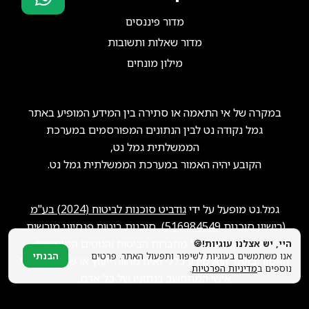
מדור פיננסים
סוכני ביטוח?
הצטרפו אלינו!
מדור שאלות ותשובות
מילון מונחים
במקרה של אי התאמה או סתירה בין המידע המופיע באתר
גמל נקודה נט לבין הנתונים המפורסמים במערכת
הממשלתית גמל נט,
הקובע יהיה האמור במערכת הממשלתית גמל נט.
גמל.נט מופעל על ידי
גודביט סוכנות לביטוח (2024) בע"מ
(רישיון סוכנות
516984549
), סוכנות ביטוח פנסיוני מורשית.
ייתכן שנקבל תגמול מחברות הביטוח והגופים המוסדיים.
היי, יש אצלנו עוגיות!🍪
אנו משתמשים בעוגיות לשיפור ותפעול האתר. פרטים
הבנתי
האמור באתר הוא מידע כללי ואינו מהווה ייעוץ או שיווק פנסיוני
נוספים ב
מדיניות הפרטיות
.
אישי המתחשב בנתוניו של כל אדם.